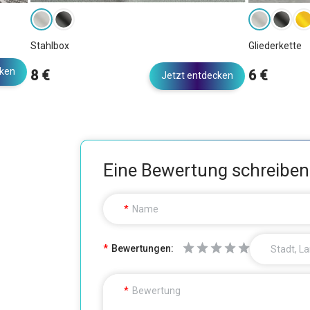
Stahlbox
Gliederkette
cken
8 €
6 €
Jetzt entdecken
Eine Bewertung schreiben
Name
Bewertungen:
Stadt, L
Bewertung