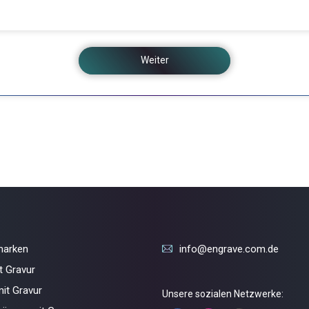
Weiter
marken
info@engrave.com.de
t Gravur
it Gravur
Unsere sozialen Netzwerke: