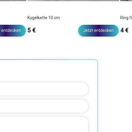
Kugelkette 10 cm
Ring 
5 €
4 €
t entdecken
Jetzt entdecken