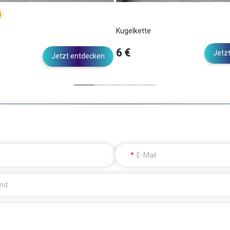
Kugelkette
6 €
Jetz
Jetzt entdecken
E-Mail
and