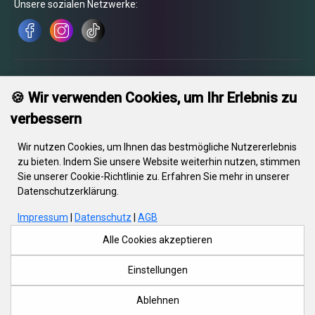
Unsere sozialen Netzwerke:
🍪 Wir verwenden Cookies, um Ihr Erlebnis zu
verbessern
Wir nutzen Cookies, um Ihnen das bestmögliche Nutzererlebnis
zu bieten. Indem Sie unsere Website weiterhin nutzen, stimmen
Sie unserer Cookie-Richtlinie zu. Erfahren Sie mehr in unserer
© 2026 Engrave. Alle Rechte vorbehalten. Text, Bilder, Grafiken, Videos
Datenschutzerklärung.
sowie deren Komposition unterliegen dem Urheberrecht und anderen
Gesetzen zum Schutz des geistigen Eigentums. Diese Objekte dürfen
Impressum
|
Datenschutz
|
AGB
ohne schriftliche Zustimmung von Engrave nicht für kommerzielle
Zwecke oder Weitergabe kopiert, verändert oder auf anderen
Alle Cookies akzeptieren
Websites veröffentlicht werden. Einige Engrave-Websites enthalten
auch urheberrechtlich geschütztes Material von ihren Lieferanten.
Einstellungen
Ablehnen