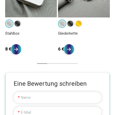
Ku
Stahlbox
Gliederkette
6 
8 €
6 €
Eine Bewertung schreiben
Name
E-Mail