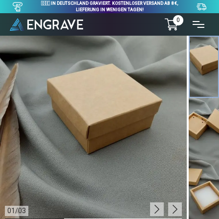
🇩🇪 IN DEUTSCHLAND GRAVIERT. KOSTENLOSER VERSAND AB 8 €,
LIEFERUNG IN WENIGEN TAGEN!
0
01
/
03