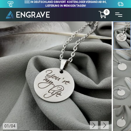
🇩🇪 IN DEUTSCHLAND GRAVIERT. KOSTENLOSER VERSAND AB 8 €,
LIEFERUNG IN WENIGEN TAGEN!
0
01
/
04