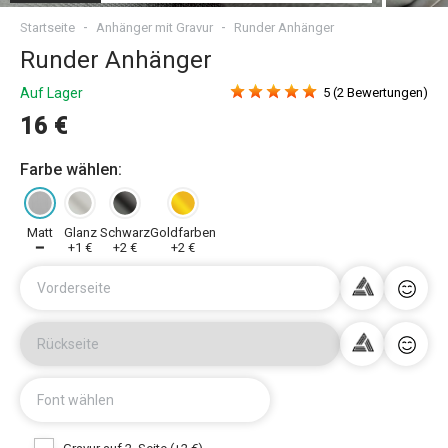
Startseite
Anhänger mit Gravur
Runder Anhänger
Runder Anhänger
Auf Lager
5 (2 Bewertungen)
16 €
Farbe wählen:
Matt
Glanz
Schwarz
Goldfarben
━
+1 €
+2 €
+2 €
Vorderseite
Rückseite
Font wählen