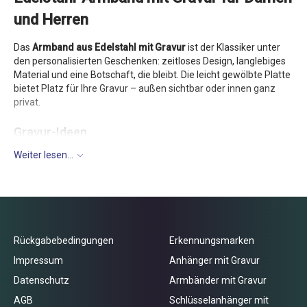
und Herren
Das
Armband aus Edelstahl mit Gravur
ist der Klassiker unter
den personalisierten Geschenken: zeitloses Design, langlebiges
Material und eine Botschaft, die bleibt. Die leicht gewölbte Platte
bietet Platz für Ihre Gravur – außen sichtbar oder innen ganz
privat.
Gravur-Ideen
Namen oder Initialen der Liebsten
Weiter lesen...
Gedenk- und Jubiläumsdaten
ein motivierender Satz – auf Wunsch in Ihrer eigenen
Handschrift
kleine grafische Motive und Symbole
Außen- und Innengravur
Rückgabebedingungen
Erkennungsmarken
Die glatte Platte lässt sich beidseitig gravieren: außen als
Impressum
Anhänger mit Gravur
sichtbares Statement, innen als stille Erinnerung, die nur Sie
Datenschutz
Armbänder mit Gravur
kennen. So wird das Armband zum persönlichen Talisman für
Damen wie Herren.
AGB
Schlüsselanhänger mit