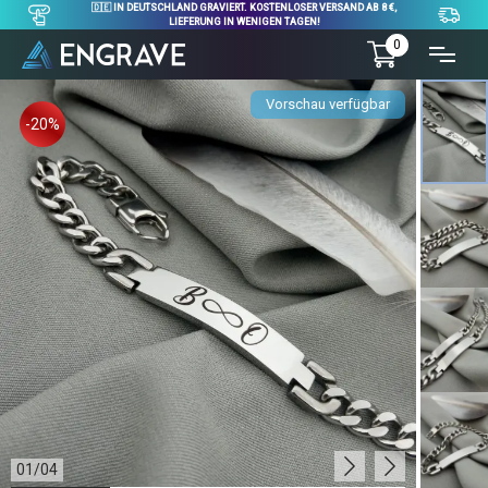
🇩🇪 IN DEUTSCHLAND GRAVIERT. KOSTENLOSER VERSAND AB 8 €,
LIEFERUNG IN WENIGEN TAGEN!
0
Vorschau verfügbar
-20%
01
/
04