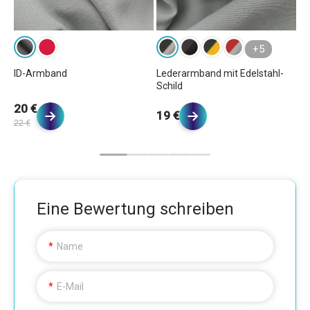
+5
ID-Armband
Lederarmband mit Edelstahl-
St
Schild
20 €
1
19 €
22 €
19
Eine Bewertung schreiben
Name
E-Mail