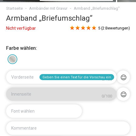
Startseite
Armbänder mit Gravur
Armband „Briefumschlag“
Armband „Briefumschlag“
Nicht verfügbar
5 (2 Bewertungen)
Farbe wählen:
Vorderseite
Geben Sie einen Text für die Vorschau ein
/
0
100
Innenseite
/
0
100
Font wählen
Kommentare