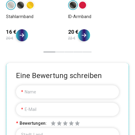
Stahlarmband
ID-Armband
Le
Sc
16 €
20 €
1
20 €
22 €
Eine Bewertung schreiben
Name
E-Mail
Bewertungen:
Stadt, Land