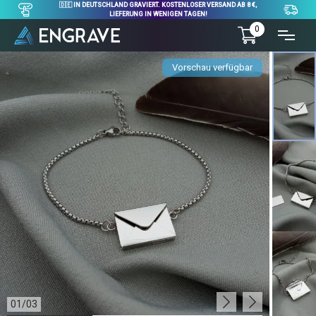
🇩🇪 IN DEUTSCHLAND GRAVIERT. KOSTENLOSER VERSAND AB 8 €,
LIEFERUNG IN WENIGEN TAGEN!
0
Vorschau verfügbar
01
/
03