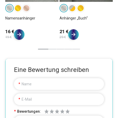
Namensanhänger
Anhänger „Buch“
Ba
16 €
21 €
1
19 €
29 €
20
Eine Bewertung schreiben
Name
E-Mail
Bewertungen: