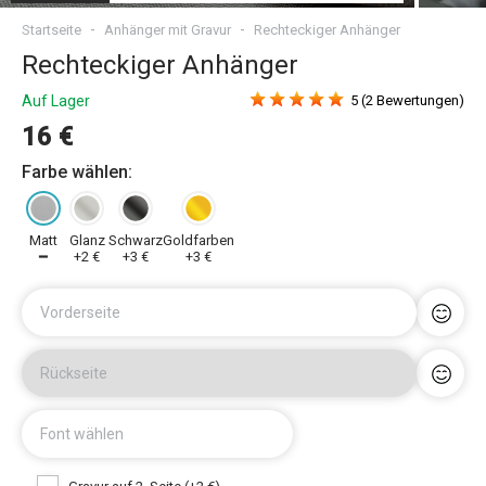
Startseite
Anhänger mit Gravur
Rechteckiger Anhänger
Rechteckiger Anhänger
Auf Lager
5 (2 Bewertungen)
16 €
Farbe wählen:
Matt
Glanz
Schwarz
Goldfarben
━
+2 €
+3 €
+3 €
Vorderseite
Rückseite
Font wählen