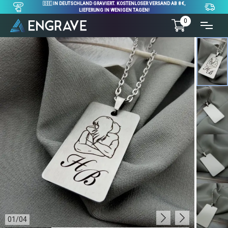
🇩🇪 IN DEUTSCHLAND GRAVIERT. KOSTENLOSER VERSAND AB 8 €,
LIEFERUNG IN WENIGEN TAGEN!
0
01
/
04